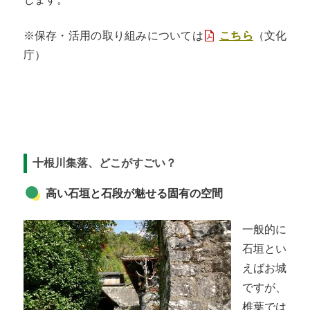
※保存・活用の取り組みについては
こちら
（文化
庁）
十根川集落、どこがすごい？
高い石垣と石段が魅せる固有の空間
一般的に
石垣とい
えばお城
ですが、
椎葉では