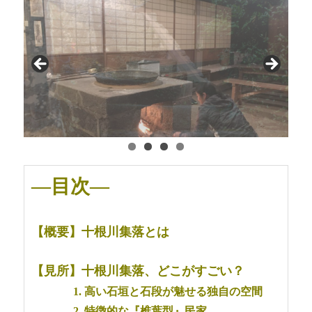
—目次—
【概要】十根川集落とは
【見所】十根川集落、どこがすごい？
1. 高い石垣と石段が魅せる独自の空間
2. 特徴的な『椎葉型』民家