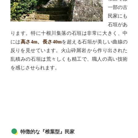
一部の古
民家にも
石垣があ
ります。特に十根川集落の石垣は非常に大きく、中
には
高さ4m、長さ40m
を超える石垣が美しい曲線の
反りを見せています。火山砕屑岩 から作り出された
乱積みの石垣は荒々しくも精工で、職人の高い技術
を感じさせられます。
特徴的な『椎葉型』民家