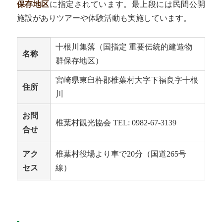
保存地区
に指定されています。最上段には民間公開
施設があり
ツアーや体験活動も
実施しています。
十根川集落（国指定 重要伝統的建造物
名称
群保存地区）
宮崎県東臼杵郡椎葉村大字下福良字十根
住所
川
お問
椎葉村観光協会 TEL: 0982-67-3139
合せ
アク
椎葉村役場より車で20分（国道265号
セス
線）