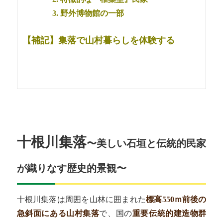
3. 野外博物館の一部
【補記】集落で山村暮らしを体験する
十根川集落
〜美しい石垣と伝統的民家
が織りなす歴史的景観〜
十根川集落は周囲を山林に囲まれた
標高550ｍ前後の
急斜面にある山村集落
で、
国の
重要伝統的建造物群