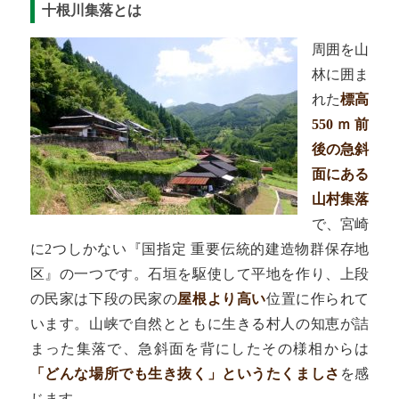
十根川集落とは
周囲を山
林に囲ま
れた
標高
550ｍ前
後の急斜
面にある
山村集落
で、宮崎
に2つしかない『国指定 重要伝統的建造物群保存地
区』の一つです。石垣を駆使して平地を作り、上段
の民家は下段の民家の
屋根より高い
位置に作られて
います。山峡で自然とともに生きる村人の知恵が詰
まった集落で、急斜面を背にしたその様相からは
「どんな場所でも生き抜く」というたくましさ
を感
じます。