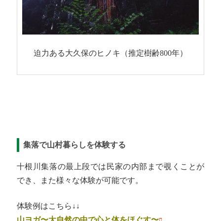
迫力ある大久保のヒノキ（推定樹齢800年）
集落で山村暮らしを体験する
十根川集落の最上段では民家の内部まで覗くことが
でき、また様々な体験が可能です。
体験例はこちら↓↓
山ヨガ〜大自然の中で心と体をほぐす〜