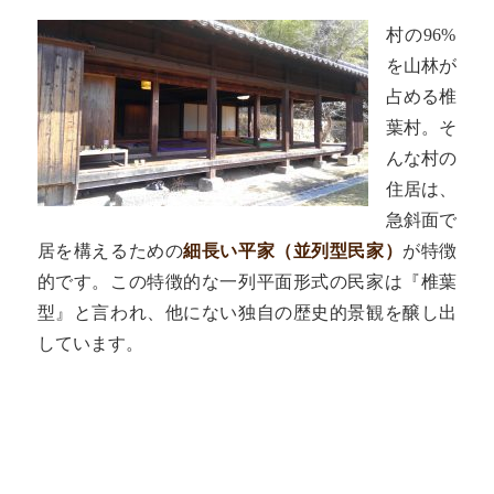
村の96%
を山林が
占める椎
葉村。そ
んな村の
住居は、
急斜面で
居を構えるための
細長い平家（並列型民家）
が特徴
的です。この特徴的な一列平面形式の民家は『椎葉
型』と言われ、他にない独自の歴史的景観を醸し出
しています。