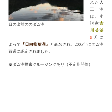
れた人
工湖
は、小
説家
吉
日の出前ののダム湖
川英治
氏に
よって
『日向椎葉湖』
と命名され、2005年にダム湖
百選に認定されました。
※ダム湖探索クルージングあり（不定期開催）