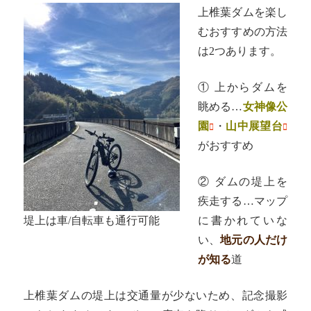
上椎葉ダムを楽し
むおすすめの方法
は2つあります。
① 上からダムを
眺める…
女神像公
園
・
山中展望台
がおすすめ
② ダムの堤上を
疾走する…マップ
堤上は車/自転車も通行可能
に書かれていな
い、
地元の人だけ
が知る
道
上椎葉ダムの堤上は交通量が少ないため、記念撮影