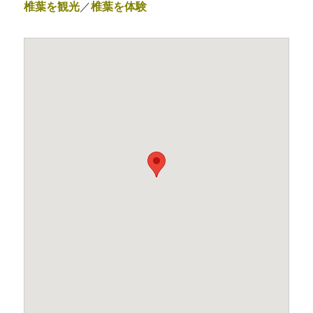
椎葉を観光
／
椎葉を体験