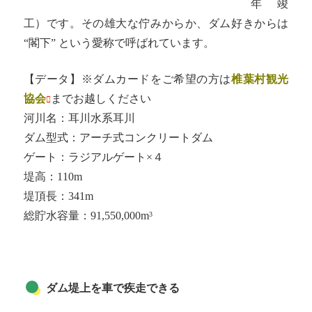
年竣
工）です。その雄大な佇みからか、ダム好きからは
“閣下” という愛称で呼ばれています。
【データ】※ダムカードをご希望の方は
椎葉村観光
協会
までお越しください
河川名：耳川水系耳川
ダム型式：アーチ式コンクリートダム
ゲート：ラジアルゲート×４
堤高：110m
堤頂長：341m
総貯水容量：91,550,000m
3
ダム堤上を車で疾走できる