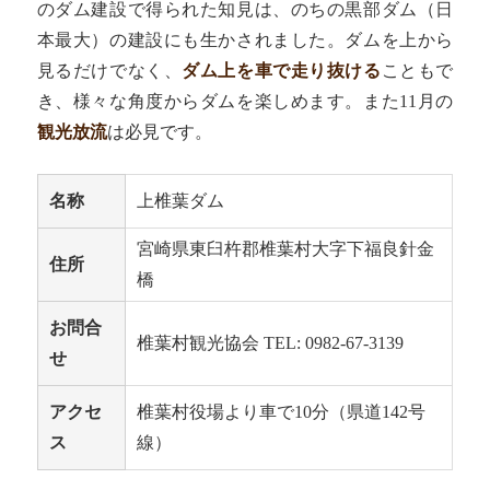
のダム建設で得られた知見は、のちの黒部ダム（日
本最大）の建設にも生かされました。ダムを上から
見るだけでなく、
ダム上を車で走り抜ける
こともで
き、様々な角度からダムを楽しめます。また11月の
観光放流
は必見です。
名称
上椎葉ダム
宮崎県東臼杵郡椎葉村大字下福良針金
住所
橋
お問合
椎葉村観光協会 TEL: 0982-67-3139
せ
アクセ
椎葉村役場より車で10分（県道142号
ス
線）