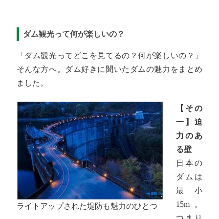
ダム観光って何が楽しいの？
「ダム観光ってどこを見てるの？何が楽しいの？」
そんな方へ。ダム好きに聞いたダムの魅力をまとめ
ました。
【その
一】迫
力のあ
る壁
日本の
ダムは
最小
15m。
ライトアップされた堤防も魅力のひとつ
つまり